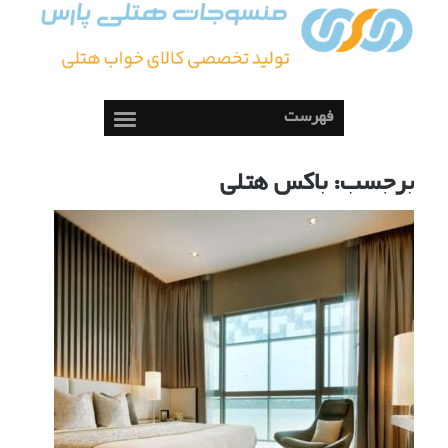
فهرست
برجسب:
باکس هتلی