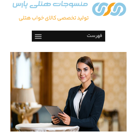
فهرست