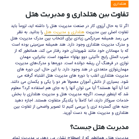
هتلداری
تفاوت بین هتلداری و مدیریت هتل
اگر تا به حال آرزوی کار در صنعت مدیریت هتل را داشته اید، لزوماً باید
تفاوت اصلی بین مدیریت
هتلداری و مدیریت هتل
را بدانید. به نظر
می رسد همیشه سردرگمی زیادی برای انتخاب بین مدرک مدیریت هتل
و مدرک مدیریت هتلداری وجود دارد. هند همیشه سرزمینی بوده است
که با مهمانان خود مانند شهروندان خود رفتار می کند، همانطور که از
ضرب المثل رایج «آتیتی دوو بهاوا» مشهود است. بنابراین، مهمان
نوازی در فرهنگ آن ریشه دوانده است. دوره‌ها و مدرک‌های مدیریت
مهمان‌نوازی متعددی در هند وجود دارد. با این حال، این دوره های
مدیریت هتلداری اغلب با دوره های مدیریت هتل اشتباه گرفته می
شود. بسیاری از دانش آموزان معمولاً هر دو را یکی و یکسان می دانند.
اما آیا آنها هستند؟ آیا می توان آنها را به جای هم استفاده کرد؟ معلوم
شد که اینطور نیست. اگرچه مدیریت هتل و مدیریت هتلداری با بخش
خدمات سروکار دارند، اما کاملاً با یکدیگر متفاوت هستند. اجازه دهید
جنبه های گسترده تری را بررسی کنیم تا تصویر واضحی از تفاوت بین
هتلداری و مدیریت هتل به دست آورید.
مدیریت هتل چیست؟
مدیریت هتل، همانطور که از اصطلاح نشان می دهد، بر مدیریت تمام