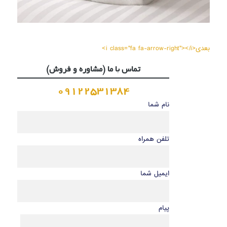
بعدی<i class="fa fa-arrow-right"></i>
تماس با ما (مشاوره و فروش)
09122531384
نام شما
تلفن همراه
ایمیل شما
پیام